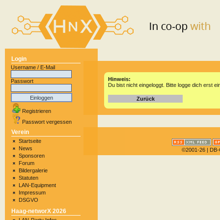
Login
Username / E-Mail
Hinweis:
Passwort
Du bist nicht eingeloggt. Bitte logge dich erst ei
Zurück
Registrieren
Passwort vergessen
Verein
Startseite
News
©2001-26
| DB-
Sponsoren
Forum
Bildergalerie
Statuten
LAN-Equipment
Impressum
DSGVO
Haag-networX 2026