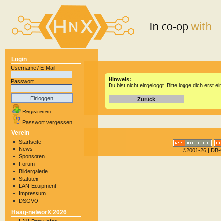
Login
Username / E-Mail
Hinweis:
Passwort
Du bist nicht eingeloggt. Bitte logge dich erst ei
Zurück
Registrieren
Passwort vergessen
Verein
Startseite
News
©2001-26
| DB-
Sponsoren
Forum
Bildergalerie
Statuten
LAN-Equipment
Impressum
DSGVO
Haag-networX 2026