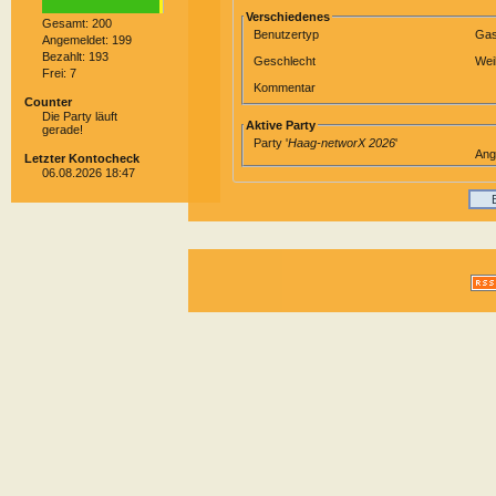
Verschiedenes
Gesamt: 200
Benutzertyp
Gas
Angemeldet: 199
Bezahlt: 193
Geschlecht
Wei
Frei: 7
Kommentar
Counter
Die Party läuft
Aktive Party
gerade!
Party '
Haag-networX 2026
'
Ang
Letzter Kontocheck
06.08.2026 18:47