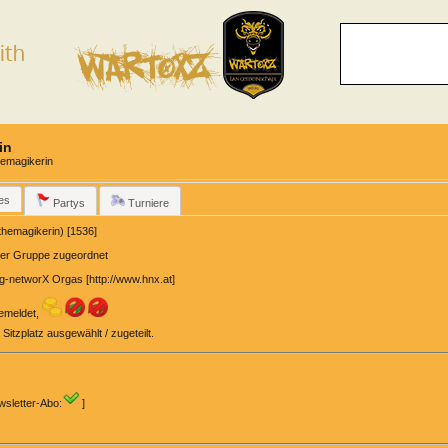
in
hemagikerin
es
Partys
Turniere
hemagikerin) [1536]
ner Gruppe zugeordnet
g-networX Orgas
[
http://www.hnx.at
]
emeldet,
 Sitzplatz ausgewählt / zugeteilt.
wsletter-Abo:
]