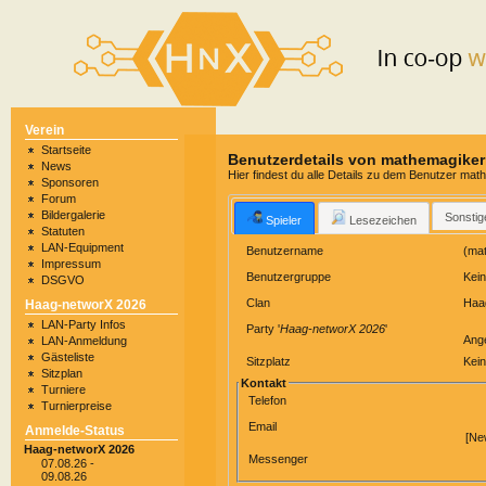
Verein
Startseite
Benutzerdetails von mathemagiker
News
Hier findest du alle Details zu dem Benutzer mat
Sponsoren
Forum
Bildergalerie
Sonstig
Spieler
Lesezeichen
Statuten
LAN-Equipment
Benutzername
(mat
Impressum
Benutzergruppe
Kei
DSGVO
Clan
Haa
Haag-networX 2026
LAN-Party Infos
Party '
Haag-networX 2026
'
Ang
LAN-Anmeldung
Gästeliste
Sitzplatz
Kein
Sitzplan
Kontakt
Turniere
Telefon
Turnierpreise
Email
Anmelde-Status
[Ne
Haag-networX 2026
Messenger
07.08.26 -
09.08.26