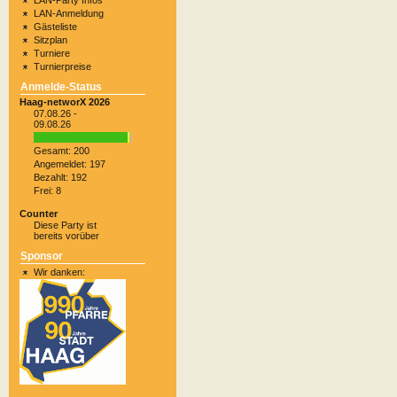
LAN-Party Infos
LAN-Anmeldung
Gästeliste
Sitzplan
Turniere
Turnierpreise
Anmelde-Status
Haag-networX 2026
07.08.26 -
09.08.26
Gesamt: 200
Angemeldet: 197
Bezahlt: 192
Frei: 8
Counter
Diese Party ist
bereits vorüber
Sponsor
Wir danken: