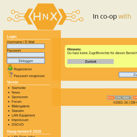
Login
Username / E-Mail
Hinweis:
Passwort
Du hast keine Zugriffsrechte für diesen Bereich
Zurück
Registrieren
Zu
Passwort vergessen
Verein
Startseite
News
Sponsoren
Forum
©2001-26
| DB-
Bildergalerie
Statuten
LAN-Equipment
Impressum
DSGVO
Haag-networX 2026