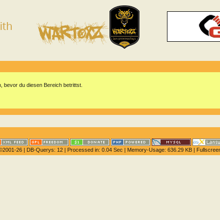
n, bevor du diesen Bereich betrittst.
©2001-26
| DB-Querys: 12 | Processed in: 0.04 Sec | Memory-Usage: 636.29 KB |
Fullscree