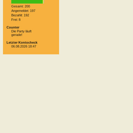
Gesamt: 200
Angemeldet: 197
Bezahlt: 192
Frei: 8
Counter
Die Party läuft
gerade!
Letzter Kontocheck
06.08.2026 18:47