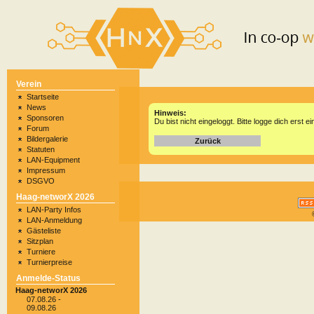
Verein
Startseite
News
Hinweis:
Sponsoren
Du bist nicht eingeloggt. Bitte logge dich erst ei
Forum
Bildergalerie
Zurück
Statuten
LAN-Equipment
Impressum
DSGVO
Haag-networX 2026
LAN-Party Infos
LAN-Anmeldung
Gästeliste
Sitzplan
Turniere
Turnierpreise
Anmelde-Status
Haag-networX 2026
07.08.26 -
09.08.26