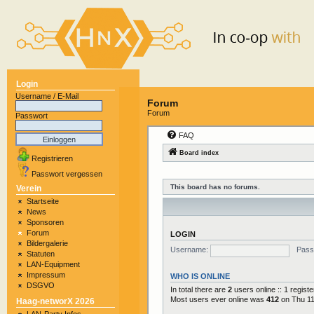
Login
Username / E-Mail
Forum
Forum
Passwort
Registrieren
Passwort vergessen
Verein
Startseite
News
Sponsoren
Forum
Bildergalerie
Statuten
LAN-Equipment
Impressum
DSGVO
Haag-networX 2026