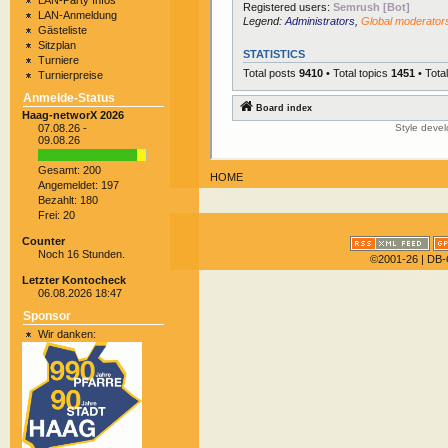
LAN-Party Infos
LAN-Anmeldung
Gästeliste
Sitzplan
Turniere
Turnierpreise
Anmelde-Status
Haag-networX 2026
07.08.26 -
09.08.26
Gesamt: 200
HOME
Angemeldet: 197
Bezahlt: 180
Frei: 20
Counter
Noch 16 Stunden.
©2001-26
| DB-
Letzter Kontocheck
06.08.2026 18:47
Sponsor
Wir danken: