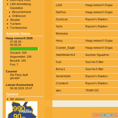
LAN-Party Infos
LAN-Anmeldung
Lônlí
Haag-networX Orgas
Gästeliste
Besucherkarte
DiePost
Haag-networX Orgas
Onlineuser
GunsLee
Raynor's Raiders
Sitzplan
Turniere
Xicht
Raynor's Raiders
Turnierpreise
Anmelde-Status
Moskaria
Haag-networX 2026
Hexy
Haag-networX Orgas
07.08.26 -
09.08.26
Counter_Eagle
Haag-networX Orgas
Gesamt: 200
SideWinder414
Austrian Squadron
Angemeldet: 199
Bezahlt: 193
Guti
Susi hoi 5 Bier
Frei: 7
Burny1
Susi hoi 5 Bier
Counter
Die Party läuft
Semichin0n
Raynor's Raiders
gerade!
Cromlech
Raynor's Raiders
Letzter Kontocheck
06.08.2026 18:47
alex
TEAM OÖ
Sponsor
Wir danken: