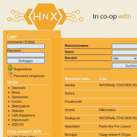
Login
Username / E-Mail
Benutzername
Passwort
Name
Bezahlt
Registrieren
Passwort vergessen
Benutzername
Clan
Verein
bomba
INFERNAL CHICKEN H
Startseite
News
Konza
Sponsoren
Forum
Freakezoid
Bildergalerie
muesli
Killerswans
Statuten
LAN-Equipment
freakgruto
INFERNAL CHICKEN H
Impressum
DSGVO
Speckbirn
Pants Are For Losers
Haag-networX 2026
Broxigar
Haag-networX Orgas