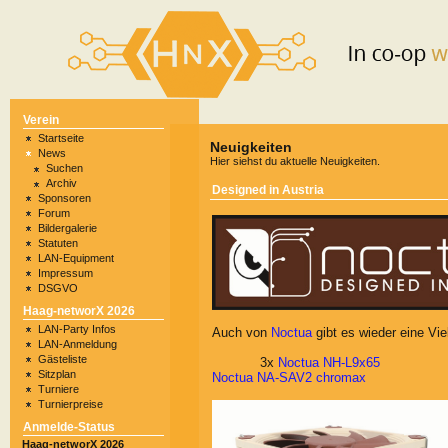
Verein
Startseite
Neuigkeiten
News
Hier siehst du aktuelle Neuigkeiten.
Suchen
Archiv
Designed in Austria
Sponsoren
Forum
Bildergalerie
Statuten
LAN-Equipment
Impressum
DSGVO
Haag-networX 2026
LAN-Party Infos
Auch von
Noctua
gibt es wieder eine Vi
LAN-Anmeldung
Gästeliste
3x
Noctua NH-L9x65
Sitzplan
Noctua NA-SAV2 chromax
Turniere
Turnierpreise
Anmelde-Status
Haag-networX 2026