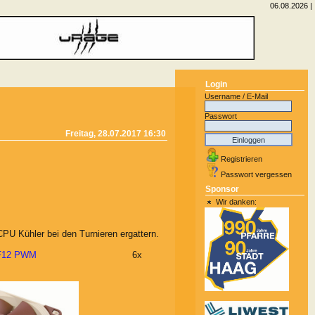
06.08.2026 |
Login
Username / E-Mail
Passwort
Freitag, 28.07.2017 16:30
Registrieren
Passwort vergessen
Sponsor
Wir danken:
CPU Kühler bei den Turnieren ergattern
.
-F12 PWM
6x