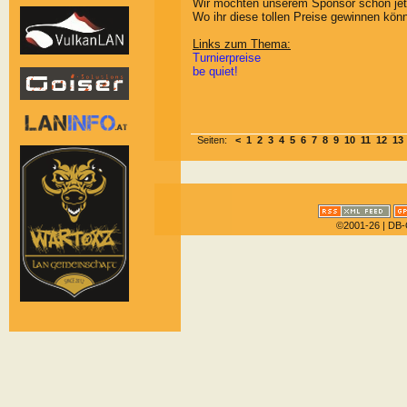
Wir möchten unserem Sponsor schon jetz
Wo ihr diese tollen Preise gewinnen könn
Links zum Thema:
Turnierpreise
be quiet!
Seiten:
<
1
2
3
4
5
6
7
8
9
10
11
12
13
©2001-26
| DB-