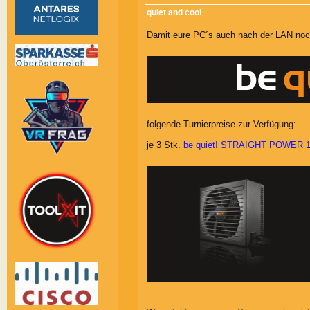
quiet and cool
Damit eure PC´s auch nach der LAN noch 
folgende Turnierpreise zur Verfügung:
je 3 Stk.
be quiet! STRAIGHT POWER 10