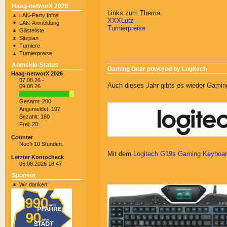
Haag-networX 2026
Links zum Thema:
LAN-Party Infos
XXXLutz
LAN-Anmeldung
Turnierpreise
Gästeliste
Sitzplan
Turniere
Turnierpreise
Anmelde-Status
Gaming Gear powered by Logitech
Haag-networX 2026
07.08.26 -
Auch dieses Jahr gibts es wieder Gami
09.08.26
Gesamt: 200
Angemeldet: 197
Bezahlt: 180
Frei: 20
Counter
Noch 10 Stunden.
Mit dem
Logitech G19s Gaming Keyboa
Letzter Kontocheck
06.08.2026 18:47
Sponsor
Wir danken: