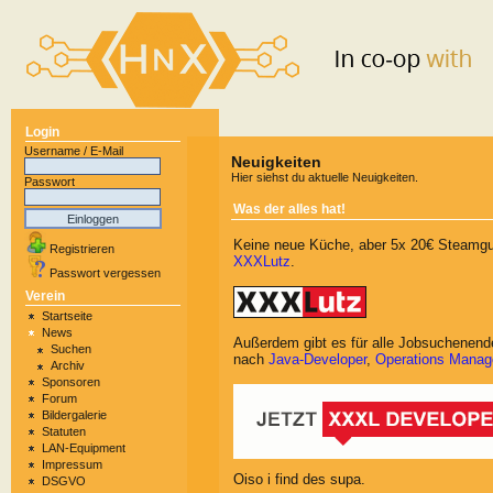
Login
Username / E-Mail
Neuigkeiten
Hier siehst du aktuelle Neuigkeiten.
Passwort
Was der alles hat!
Keine neue Küche, aber 5x 20€ Steamgut
Registrieren
XXXLutz
.
Passwort vergessen
Verein
Startseite
News
Außerdem gibt es für alle Jobsuchenend
Suchen
nach
Java-Developer
,
Operations Manag
Archiv
Sponsoren
Forum
Bildergalerie
Statuten
LAN-Equipment
Impressum
Oiso i find des supa.
DSGVO