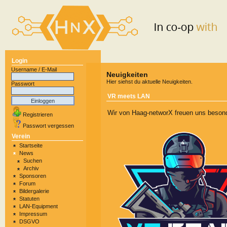
Login
Username / E-Mail
Neuigkeiten
Hier siehst du aktuelle Neuigkeiten.
Passwort
VR meets LAN
Wir von Haag-networX freuen uns beson
Registrieren
Passwort vergessen
Verein
Startseite
News
Suchen
Archiv
Sponsoren
Forum
Bildergalerie
Statuten
LAN-Equipment
Impressum
DSGVO