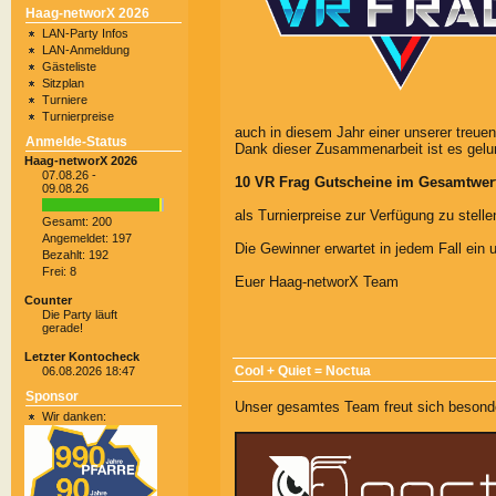
Haag-networX 2026
LAN-Party Infos
LAN-Anmeldung
Gästeliste
Sitzplan
Turniere
Turnierpreise
auch in diesem Jahr einer unserer treuen
Anmelde-Status
Dank dieser Zusammenarbeit ist es gelu
Haag-networX 2026
07.08.26 -
10 VR Frag Gutscheine im Gesamtwer
09.08.26
als Turnierpreise zur Verfügung zu stelle
Gesamt: 200
Angemeldet: 197
Die Gewinner erwartet in jedem Fall ein u
Bezahlt: 192
Frei: 8
Euer Haag-networX Team
Counter
Die Party läuft
gerade!
Letzter Kontocheck
Cool + Quiet = Noctua
06.08.2026 18:47
Sponsor
Unser gesamtes Team freut sich besond
Wir danken: